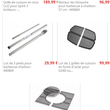
Prix
Pr
189,99 €
96,99
Grille de cuisson en inox
Moteur de rôtissoire
(x2) pour Spirit 3
pour barbecue à charbon
brûleurs -...
57 cm - WEBER
Prix
Pr
29,99 €
99,99
Lot de 3 pieds pour
Lot de 2 grilles de cuisson
barbecue charbon -
en fonte d'acier pour
WEBER
Q240 ou...