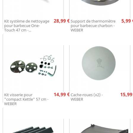
Prix
Pr
28,99 €
5,99 
Kit système de nettoyage
Support de thermomètre
pour barbecue One-
pour barbecue charbon -
Touch 47 cm -...
WEBER
Prix
Pr
14,99 €
15,99
Kit visserie pour
Cache-roues (x2) -
"compact Kettle" 57 cm -
WEBER
WEBER