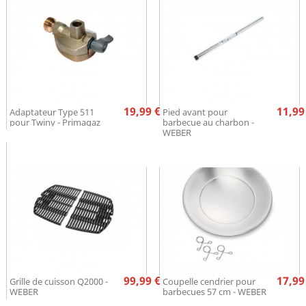
Prix
Pr
19,99 €
11,99
Adaptateur Type 511
Pied avant pour
pour Twiny - Primagaz
barbecue au charbon -
WEBER
Prix
Pr
99,99 €
17,99
Grille de cuisson Q2000 -
Coupelle cendrier pour
WEBER
barbecues 57 cm - WEBER