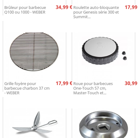
Prix
Pr
34,99 €
17,99
Brûleur pour barbecue
Roulette auto-bloquante
Q100 ou 1000 - WEBER
pour Genesis série 300 et
Summit...
Prix
Pr
17,99 €
30,99
Grille foyère pour
Roue pour barbecues
barbecue charbon 37 cm
One-Touch 57 cm,
- WEBER
Master-Touch et...