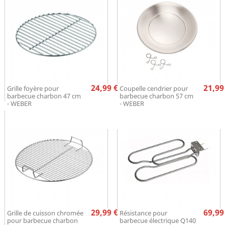
Prix
Pr
24,99 €
21,99
Grille foyère pour
Coupelle cendrier pour
barbecue charbon 47 cm
barbecue charbon 57 cm
- WEBER
- WEBER
Prix
Pr
29,99 €
69,99
Grille de cuisson chromée
Résistance pour
pour barbecue charbon
barbecue électrique Q140