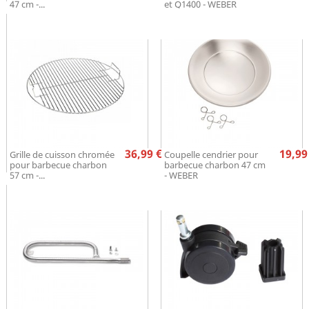
47 cm -...
et Q1400 - WEBER
Prix
Pr
36,99 €
19,99
Grille de cuisson chromée
Coupelle cendrier pour
pour barbecue charbon
barbecue charbon 47 cm
57 cm -...
- WEBER