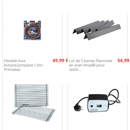
Prix
Pr
49,99 €
54,99
Flexible inox
Lot de 5 barres Flavorizer
butane/propane 1.5m -
en acier émaillé pour
Primagaz
Spirit...