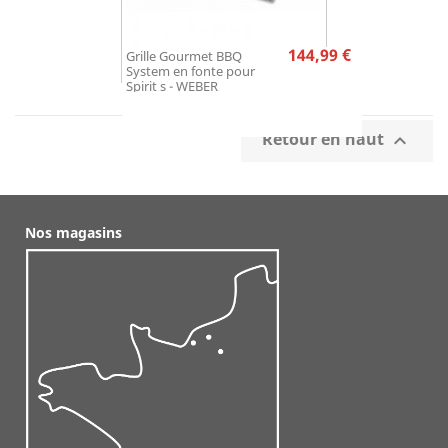
Prix
144,99 €
Grille Gourmet BBQ
System en fonte pour
Spirit s - WEBER
Retour en haut

Nos magasins