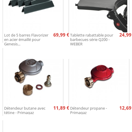
Prix
Pr
69,99 €
24,99
Lot de 5 barres Flavorizer
Tablette rabattable pour
en acier émaillé pour
barbecues série Q200 -
Genesis...
WEBER
Prix
Pr
11,89 €
12,69
Détendeur butane avec
Détendeur propane -
tétine - Primagaz
Primagaz