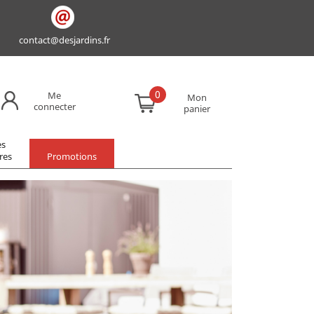
contact@desjardins.fr
0
Me
Mon
connecter
panier
es
res
Promotions