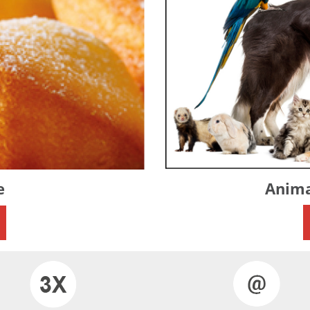
Anima
e