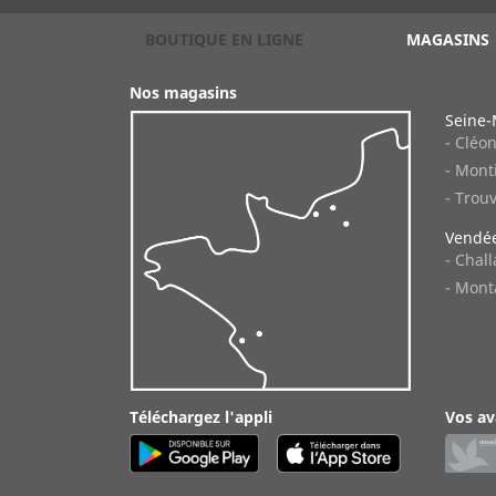
BOUTIQUE EN LIGNE
MAGASINS
Nos magasins
Seine-
- Cléo
- Monti
- Trouv
Vendée
- Chal
- Mont
Téléchargez l'appli
Vos av