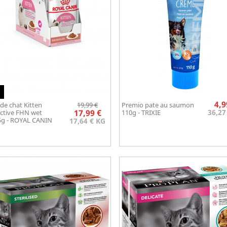
Prix
Prix
4,9
e chat Kitten
19,99 €
Premio pate au saumon
Aperçu rapide
Aperçu rapide

de

17,99 €
36,27
nctive FHN wet
110g - TRIXIE
base
5g - ROYAL CANIN
17,64 € KG