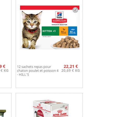
Prix
Prix
9 €
22,21 €
12 sachets repas pour
Aperçu rapide

 € KG
20,69 € KG
chaton poulet et poisson 4
- HILL'S