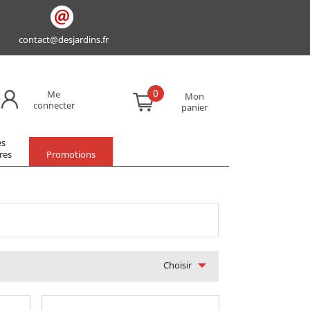
contact@desjardins.fr
0
Me
Mon
connecter
panier
es
res
Promotions

Choisir