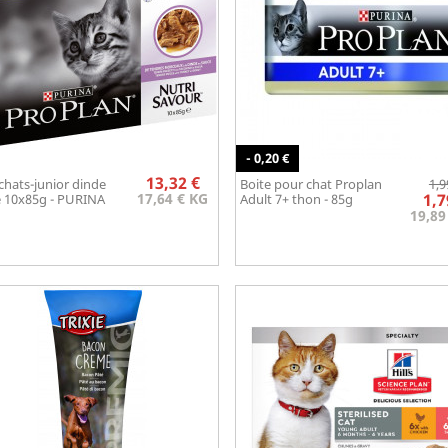
- 0,20 €
Prix
13,32 €
chats-junior dinde
Boite pour chat Proplan
1,9
Aperçu rapide
Aperçu rapide


17,64 € KG
1,7
 10x85g - PURINA
Adult 7+ thon - 85g
19,89