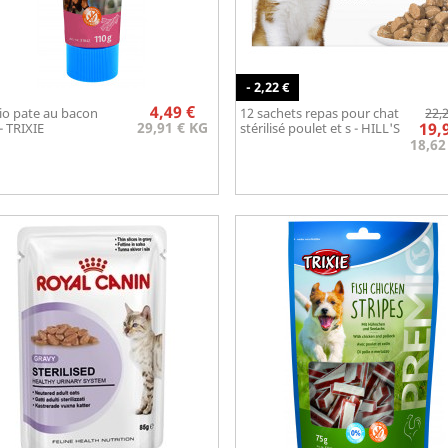
- 2,22 €
Prix
4,49 €
o pate au bacon
12 sachets repas pour chat
22,
Aperçu rapide
Aperçu rapide


29,91 € KG
19,
- TRIXIE
stérilisé poulet et s - HILL'S
18,62