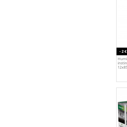
- 2 €
Humid
insti
12x8