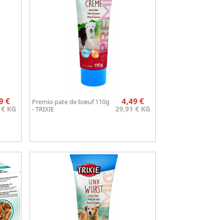
Prix
Prix
9 €
4,49 €
Premio pate de bœuf 110g
Aperçu rapide

 € KG
29,91 € KG
- TRIXIE