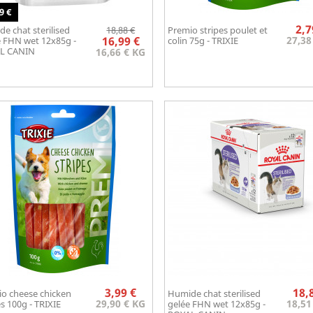
9 €
Prix
Prix
2,7
e chat sterilised
18,88 €
Premio stripes poulet et
Aperçu rapide
Aperçu rapide

de

16,99 €
27,38
 FHN wet 12x85g -
colin 75g - TRIXIE
base
L CANIN
16,66 € KG
Prix
3,99 €
18,
o cheese chicken
Humide chat sterilised
Aperçu rapide
Aperçu rapide


29,90 € KG
18,51
es 100g - TRIXIE
gelée FHN wet 12x85g -