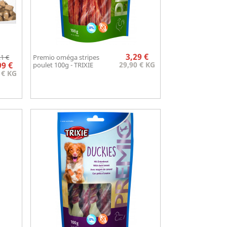
Prix
Prix
Prix
3,29 €
21 €
Premio oméga stripes
Aperçu rapide
de

99 €
29,90 € KG
poulet 100g - TRIXIE
base
 € KG