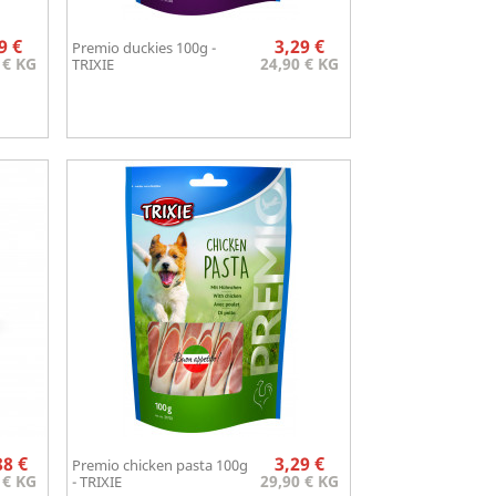
Prix
Prix
9 €
3,29 €
Premio duckies 100g -
Aperçu rapide

 € KG
24,90 € KG
TRIXIE
Prix
Prix
88 €
3,29 €
Premio chicken pasta 100g
Aperçu rapide

 € KG
29,90 € KG
- TRIXIE