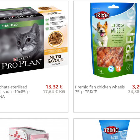
Prix
13,32 €
3,2
chats-sterilised
Premio fish chicken wheels
Aperçu rapide
Aperçu rapide


17,64 € KG
34,88
t sauce 10x85g -
75g - TRIXIE
NA