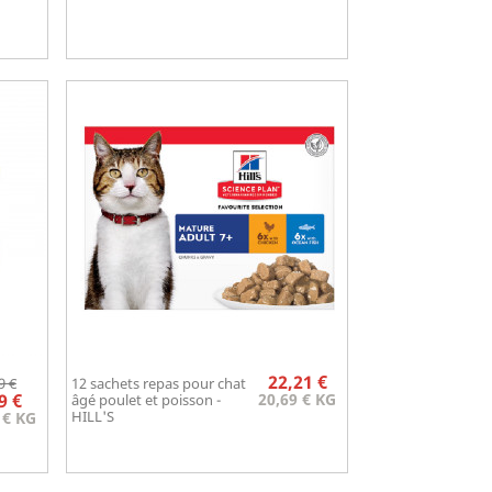
Prix
Prix
Prix
22,21 €
9 €
12 sachets repas pour chat
Aperçu rapide
de

9 €
20,69 € KG
âgé poulet et poisson -
base
HILL'S
 € KG