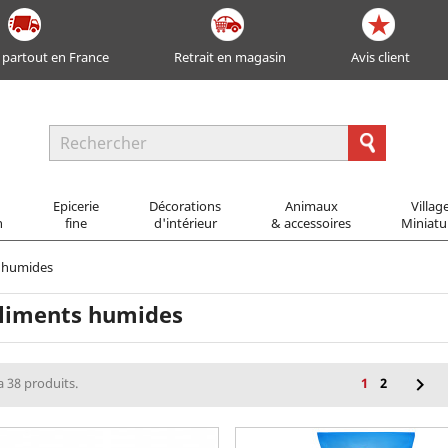
 partout en France
Retrait en magasin
Avis client
Epicerie
Décorations
Animaux
Villag
n
fine
d'intérieur
& accessoires
Miniatu
 humides
liments humides

 a 38 produits.
1
2