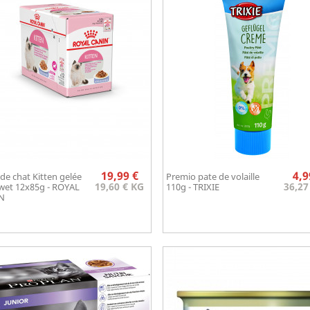
Prix
19,99 €
4,9
e chat Kitten gelée
Premio pate de volaille
Aperçu rapide
Aperçu rapide


19,60 € KG
36,27
wet 12x85g - ROYAL
110g - TRIXIE
N