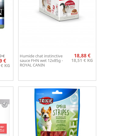
Prix
Prix
Prix
18,88 €
9 €
Humide chat instinctive
Aperçu rapide
de

9 €
18,51 € KG
sauce FHN wet 12x85g -
base
ROYAL CANIN
 € KG