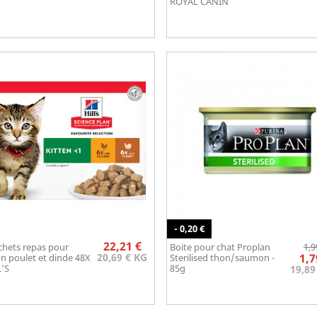
ROYAL CANIN
- 0,20 €
Prix
22,21 €
chets repas pour
Boite pour chat Proplan
1,9
Aperçu rapide
Aperçu rapide


20,69 € KG
1,7
n poulet et dinde 48X
Sterilised thon/saumon -
L'S
85g
19,89