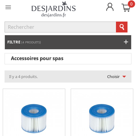
0

FILTRE
(4 PRODUITS)
Accessoires pour spas

Il y a 4 produits.
Choisir