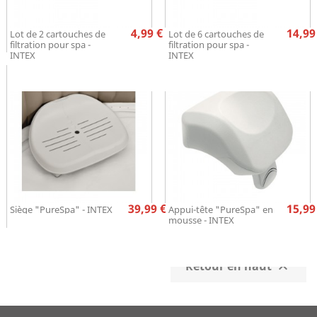
Prix
Pr
4,99 €
14,99
Lot de 2 cartouches de
Lot de 6 cartouches de
filtration pour spa -
filtration pour spa -
INTEX
INTEX
Prix
Pr
39,99 €
15,99
Siège "PureSpa" - INTEX
Appui-tête "PureSpa" en
mousse - INTEX
Retour en haut
