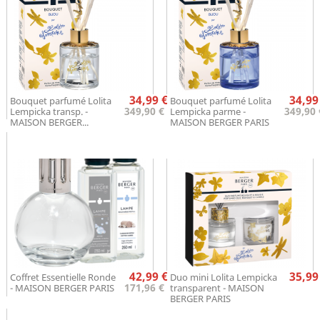
Prix
Pr
34,99 €
34,99
Bouquet parfumé Lolita
Bouquet parfumé Lolita
349,90 € L
349,90 
Lempicka transp. -
Lempicka parme -
MAISON BERGER...
MAISON BERGER PARIS
Prix
Pr
42,99 €
35,99
Coffret Essentielle Ronde
Duo mini Lolita Lempicka
171,96 € L
- MAISON BERGER PARIS
transparent - MAISON
BERGER PARIS