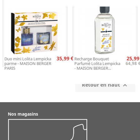
Prix
Pr
35,99 €
25,99
Duo mini Lolita Lempicka
Recharge Bouquet
64,98 
parme - MAISON BERGER
Parfumé Lolita Lempicka
PARIS
- MAISON BERGER...
Retour en haut

Nos magasins