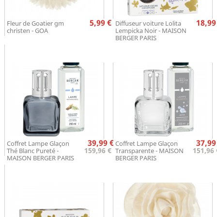
Prix
Pr
5,99 €
18,99
Fleur de Goatier gm
Diffuseur voiture Lolita
christen - GOA
Lempicka Noir - MAISON
BERGER PARIS
Prix
Pr
39,99 €
37,99
Coffret Lampe Glaçon
Coffret Lampe Glaçon
159,96 € L
151,96 
Thé Blanc Pureté -
Transparente - MAISON
MAISON BERGER PARIS
BERGER PARIS