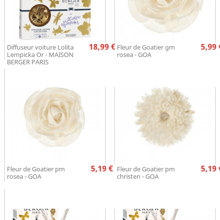
Prix
Pr
18,99 €
5,99 
Diffuseur voiture Lolita
Fleur de Goatier gm
Lempicka Or - MAISON
rosea - GOA
BERGER PARIS
Prix
Pr
5,19 €
5,19 
Fleur de Goatier pm
Fleur de Goatier pm
rosea - GOA
christen - GOA