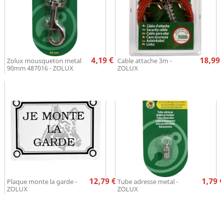
Prix
Pr
4,19 €
18,99
Zolux mousqueton metal
Cable attache 3m -
90mm 487016 - ZOLUX
ZOLUX
Prix
Pr
12,79 €
1,79 
Plaque monte la garde -
Tube adresse metal -
ZOLUX
ZOLUX

1
2
3