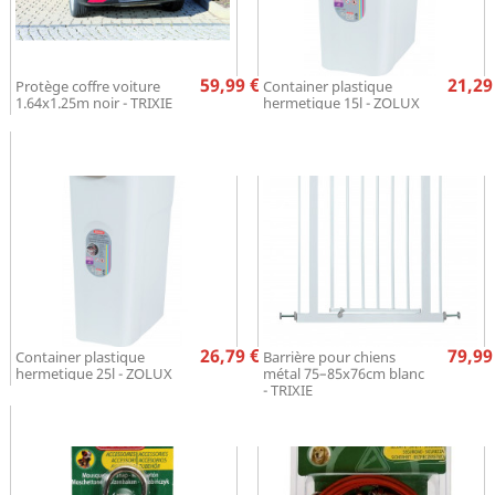
Prix
Pr
59,99 €
21,29
Protège coffre voiture
Container plastique
1.64x1.25m noir - TRIXIE
hermetique 15l - ZOLUX
Prix
Pr
26,79 €
79,99
Container plastique
Barrière pour chiens
hermetique 25l - ZOLUX
métal 75–85x76cm blanc
- TRIXIE