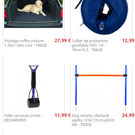
Prix
Pr
27,99 €
12,99
Protège coffre voiture
Collier de protection
1.20x1.50m noir - TRIXIE
gonflable XXS: 14–
18cm/6.5 - TRIXIE
Prix
Pr
11,99 €
24,99
Pelle ramasse crotte -
Dog activity obstacle
DESJARDINS
agility 123x115cm.ø3cm
ble - TRIXIE