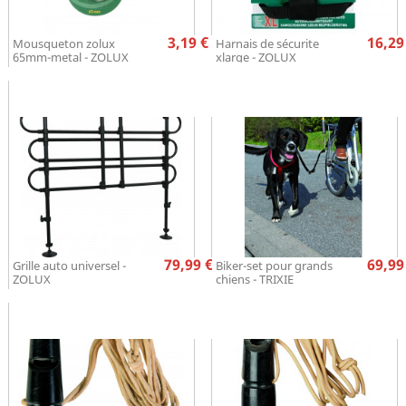
Prix
Pr
3,19 €
16,29
Mousqueton zolux
Harnais de sécurite
65mm-metal - ZOLUX
xlarge - ZOLUX
Prix
Pr
79,99 €
69,99
Grille auto universel -
Biker-set pour grands
ZOLUX
chiens - TRIXIE