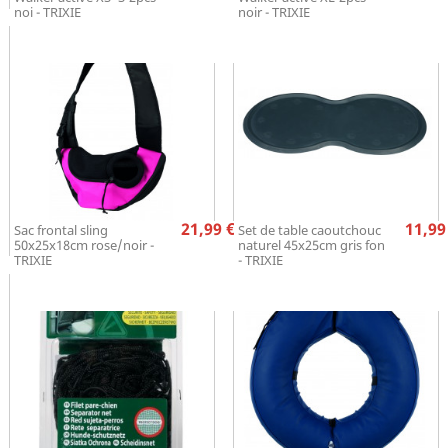
noi - TRIXIE
noir - TRIXIE
Prix
Pr
21,99 €
11,99
Sac frontal sling
Set de table caoutchouc
50x25x18cm rose/noir -
naturel 45x25cm gris fon
TRIXIE
- TRIXIE