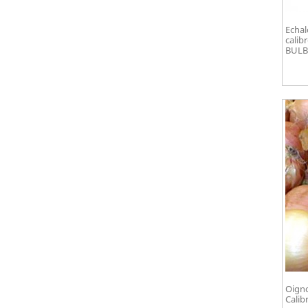
Echal
calib
BULB
Oigno
Calib