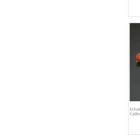
Echal
Calib