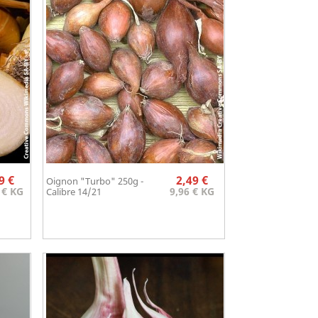
Prix
Prix
9 €
2,49 €
Oignon "Turbo" 250g -
Aperçu rapide

 € KG
9,96 € KG
Calibre 14/21