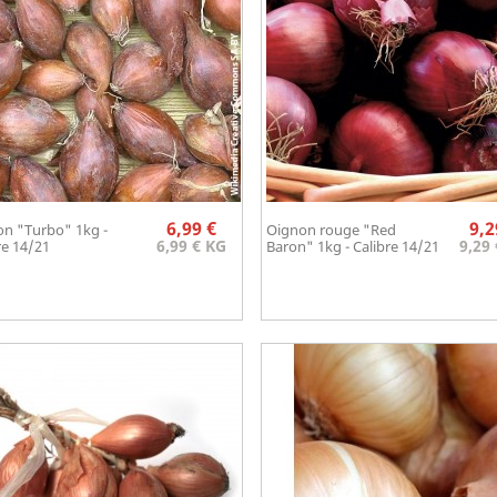
Prix
6,99 €
9,2
n "Turbo" 1kg -
Oignon rouge "Red
Aperçu rapide
Aperçu rapide


6,99 € KG
9,29
re 14/21
Baron" 1kg - Calibre 14/21