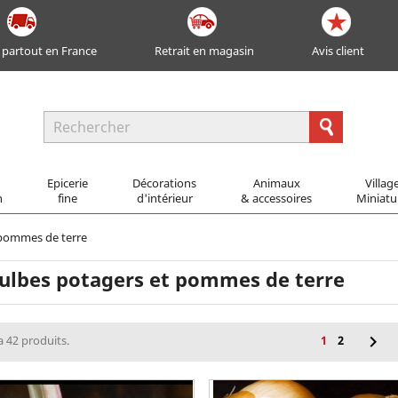
 partout en France
Retrait en magasin
Avis client
Epicerie
Décorations
Animaux
Villag
n
fine
d'intérieur
& accessoires
Miniatu
 pommes de terre
ulbes potagers et pommes de terre

 a 42 produits.
1
2