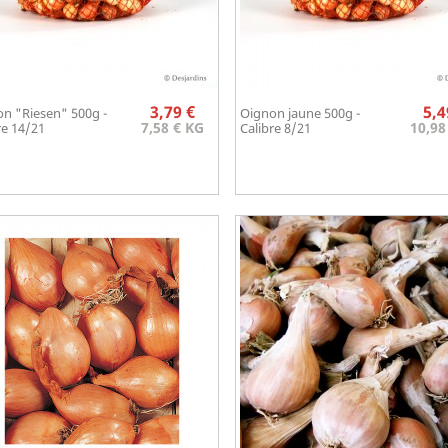
Prix
3,79 €
5,4
n "Riesen" 500g -
Oignon jaune 500g -
Aperçu rapide
Aperçu rapide


7,58 € KG
10,98
re 14/21
Calibre 8/21