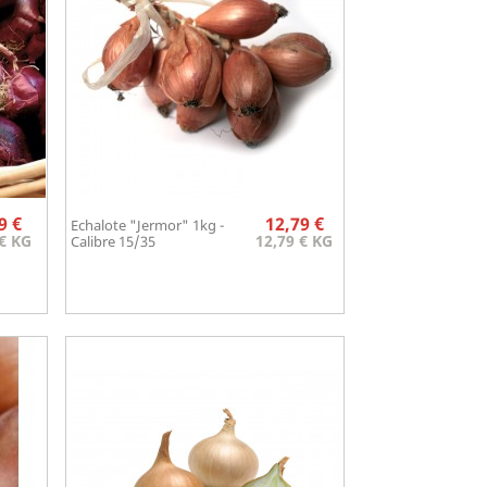
Prix
Prix
9 €
12,79 €
Echalote "Jermor" 1kg -
Aperçu rapide

 € KG
12,79 € KG
Calibre 15/35