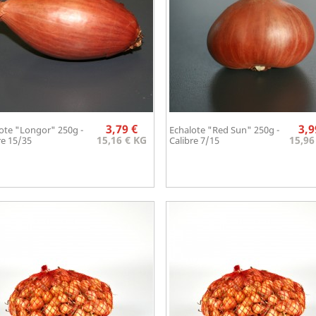
Prix
3,79 €
3,9
ote "Longor" 250g -
Echalote "Red Sun" 250g -
Aperçu rapide
Aperçu rapide


15,16 € KG
15,96
re 15/35
Calibre 7/15