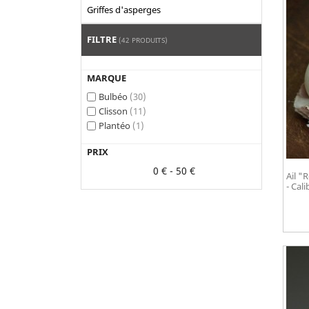
Griffes d'asperges
FILTRE
(42 PRODUITS)
MARQUE
Bulbéo
(30)
Clisson
(11)
Plantéo
(1)
PRIX
0 € - 50 €
Ail "
- Cal