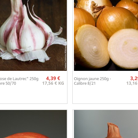
Prix
4,39 €
3,2
Rose de Lautrec" 250g
Oignon jaune 250g -
Aperçu rapide
Aperçu rapide


17,56 € KG
13,16
ibre 50/70
Calibre 8/21