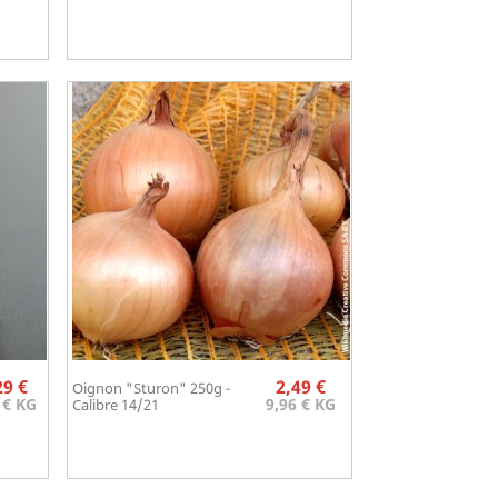
Prix
Prix
29 €
2,49 €
Oignon "Sturon" 250g -
Aperçu rapide

 € KG
9,96 € KG
Calibre 14/21