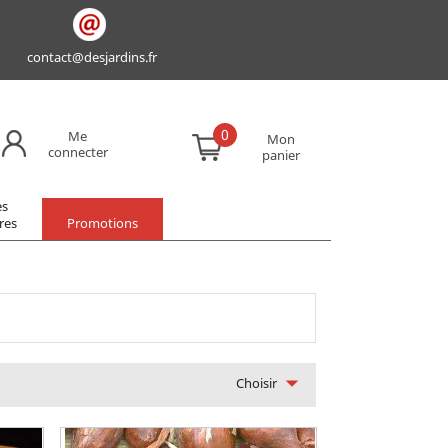
contact@desjardins.fr
0
Me
Mon
connecter
panier
es
res
Promotions

Choisir