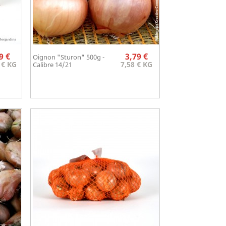
Prix
Prix
9 €
3,79 €
Oignon "Sturon" 500g -
Aperçu rapide

 € KG
7,58 € KG
Calibre 14/21