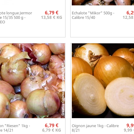
Prix
6,79 €
6,2
ote longue Jermor
Echalote "Mikor" 500g -
Aperçu rapide
Aperçu rapide


13,58 € KG
12,58
re 15/35 500 g -
Calibre 15/40
EO
Prix
6,79 €
9,9
n "Riesen" 1kg -
Oignon jaune 1kg - Calibre
Aperçu rapide
Aperçu rapide


6,79 € KG
9,99
re 14/21
8/21