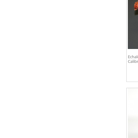
Echal
Calib