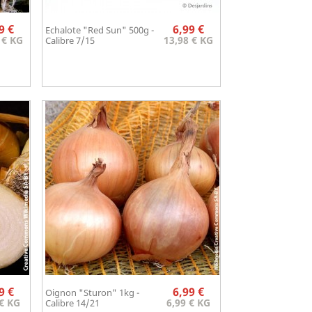
Prix
Prix
9 €
6,99 €
Echalote "Red Sun" 500g -
Aperçu rapide

 € KG
13,98 € KG
Calibre 7/15
Prix
Prix
9 €
6,99 €
Oignon "Sturon" 1kg -
Aperçu rapide

 € KG
6,99 € KG
Calibre 14/21