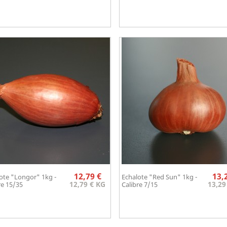
Prix
12,79 €
13,
ote "Longor" 1kg -
Echalote "Red Sun" 1kg -
Aperçu rapide
Aperçu rapide


12,79 € KG
13,29
re 15/35
Calibre 7/15