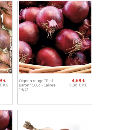
Prix
Prix
9 €
4,69 €
Oignon rouge "Red
Aperçu rapide

 € KG
9,38 € KG
Baron" 500g - Calibre
14/21