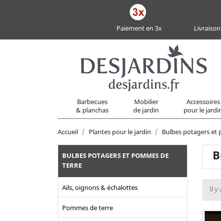
Paiement en 3x
Livraison
Barbecues
Mobilier
Accessoires
& planchas
de jardin
pour le jardi
Accueil
Plantes pour le jardin
Bulbes potagers et
B
BULBES POTAGERS ET POMMES DE
TERRE
Ails, oignons & échalottes
Il y
Pommes de terre