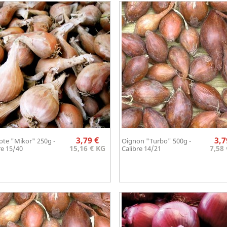
Prix
3,79 €
3,7
ote "Mikor" 250g -
Oignon "Turbo" 500g -
Aperçu rapide
Aperçu rapide


15,16 € KG
7,58
re 15/40
Calibre 14/21