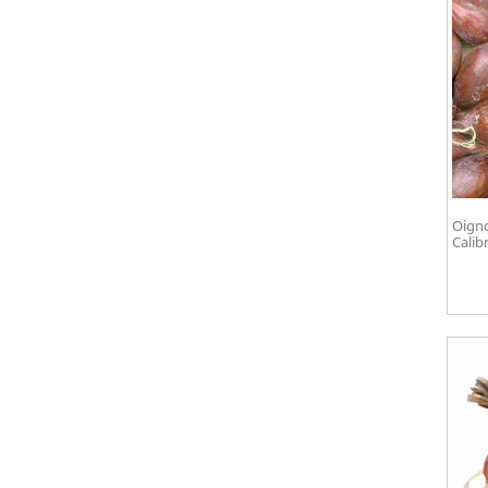
Oigno
Calib