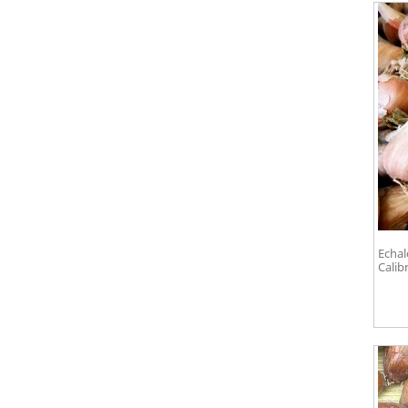
Echal
Calib