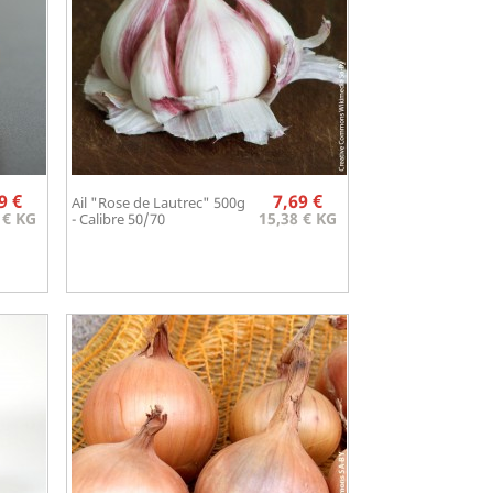
Prix
Prix
9 €
7,69 €
Ail "Rose de Lautrec" 500g
Aperçu rapide

 € KG
15,38 € KG
- Calibre 50/70