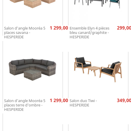
Prix
Pr
1 299,00 €
299,00
Salon d'angle Mooréa 5
Ensemble Elyn 4 pièces
places savana -
bleu canard/graphite -
HESPERIDE
HESPERIDE
Prix
Pr
1 299,00 €
349,00
Salon d'angle Mooréa 5
Salon duo Tiwi -
places terre d'ombre -
HESPERIDE
HESPERIDE