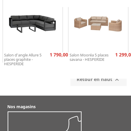
Prix
Pr
1 790,00 €
1 299,0
Salon d'angle Allure 5
Salon Mooréa 5 places
places graphite -
savana - HESPERIDE
HESPERIDE
Retour en haut

Nos magasins