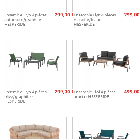
Prix
Pr
299,00 €
299,00
Ensemble Elyn 4 pièces
Ensemble Elyn 4 pièces
anthracite/graphite -
noisette/blanc -
HESPERIDE
HESPERIDE
Prix
Pr
299,00 €
499,00
Ensemble Elyn 4 pièces
Ensemble Tiwi 4 pièces
olive/graphite -
acacia - HESPERIDE
HESPERIDE