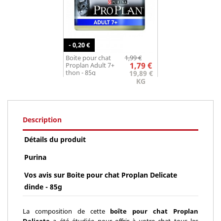
- 0,20 €
Prix
Prix
Boite pour chat
1,99 €
de
1,79 €
Proplan Adult 7+
base
thon - 85g
19,89 €
KG
Description
Détails du produit
Purina
Vos avis sur Boite pour chat Proplan Delicate
dinde - 85g
La composition de cette
boîte pour chat Proplan