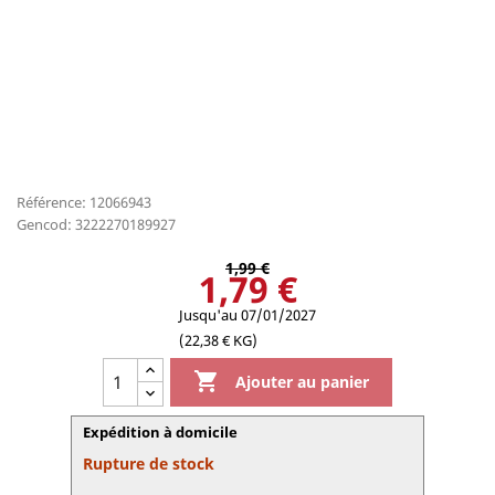
Référence: 12066943
Gencod: 3222270189927
1,99 €
1,79 €
Jusqu'au 07/01/2027
(22,38 € KG)

Ajouter au panier
Expédition à domicile
Rupture de stock