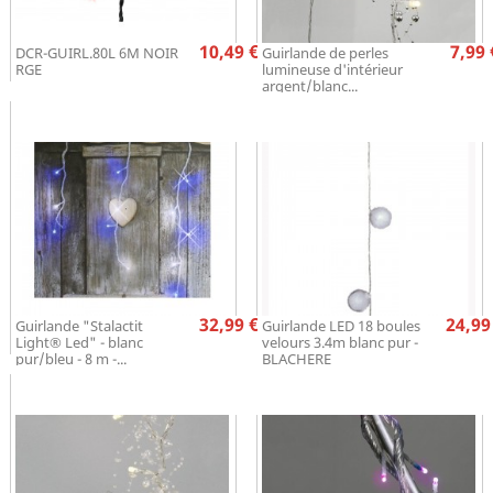
Prix
Pr
10,49 €
7,99 
DCR-GUIRL.80L 6M NOIR
Guirlande de perles
RGE
lumineuse d'intérieur
argent/blanc...
Prix
Pr
32,99 €
24,99
Guirlande "Stalactit
Guirlande LED 18 boules
Light® Led" - blanc
velours 3.4m blanc pur -
pur/bleu - 8 m -...
BLACHERE