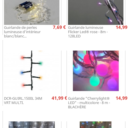
Prix
Pr
7,69 €
14,99
Guirlande de perles
Guirlande lumineuse
lumineuse d'intérieur
Flicker Led® rose - 8m -
blanc/blanc...
128LED
Prix
Pr
41,99 €
14,99
DCR-GUIRL.1500L 34M
Guirlande "Cherrylight®
VRT MULTI.
LED" - multicolore - 8 m -
BLACHÈRE