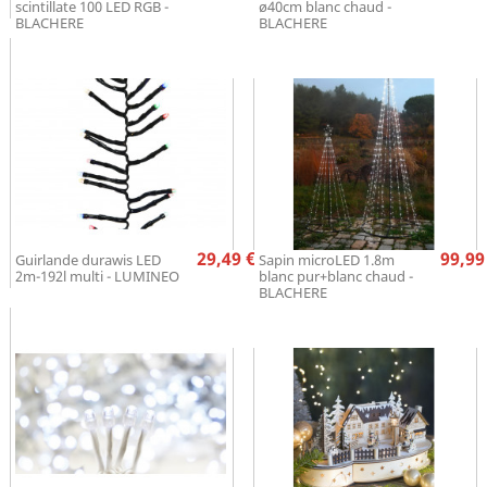
scintillate 100 LED RGB -
ø40cm blanc chaud -
BLACHERE
BLACHERE
Prix
Pr
29,49 €
99,99
Guirlande durawis LED
Sapin microLED 1.8m
2m-192l multi - LUMINEO
blanc pur+blanc chaud -
BLACHERE