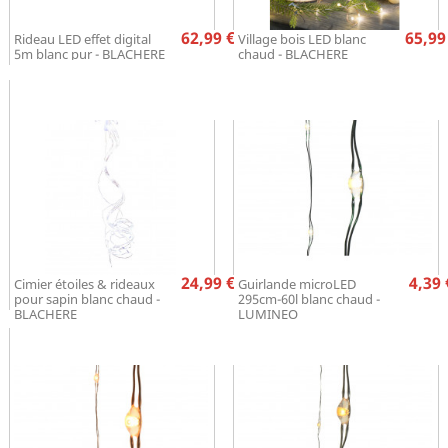
Prix
Pr
62,99 €
65,99
Rideau LED effet digital
Village bois LED blanc
5m blanc pur - BLACHERE
chaud - BLACHERE
Prix
Pr
24,99 €
4,39 
Cimier étoiles & rideaux
Guirlande microLED
pour sapin blanc chaud -
295cm-60l blanc chaud -
BLACHERE
LUMINEO