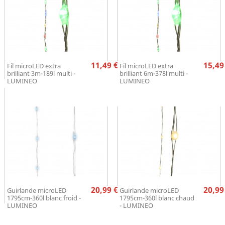
Prix
Pr
11,49 €
15,49
Fil microLED extra
Fil microLED extra
brilliant 3m-189l multi -
brilliant 6m-378l multi -
LUMINEO
LUMINEO
Prix
Pr
20,99 €
20,99
Guirlande microLED
Guirlande microLED
1795cm-360l blanc froid -
1795cm-360l blanc chaud
LUMINEO
- LUMINEO

1
2
3
…
9