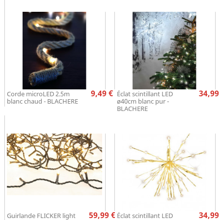
Prix
Pr
9,49 €
34,99
Corde microLED 2.5m
Éclat scintillant LED
blanc chaud - BLACHERE
ø40cm blanc pur -
BLACHERE
Prix
Pr
59,99 €
34,99
Guirlande FLICKER light
Éclat scintillant LED