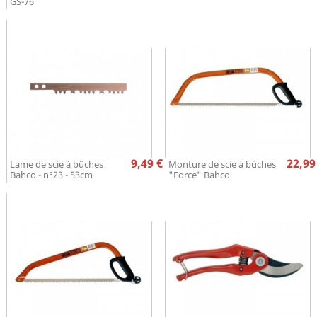
GS-76
Prix
Pr
9,49 €
22,99
Lame de scie à bûches
Monture de scie à bûches
Bahco - n°23 - 53cm
"Force" Bahco