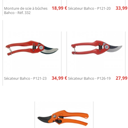
Prix
Pr
18,99 €
33,99
Monture de scie à bûches
Sécateur Bahco - P121-20
Bahco - Réf. 332
Prix
Pr
34,99 €
27,99
Sécateur Bahco - P121-23
Sécateur Bahco - P126-19