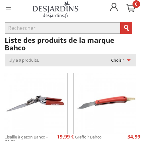
0

Liste des produits de la marque
Bahco

Il y a 9 produits.
Choisir
Prix
Pr
19,99 €
34,99
Cisaille à gazon Bahco -
Greffoir Bahco