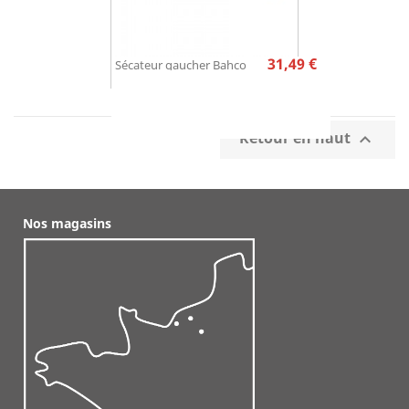
Prix
31,49 €
Sécateur gaucher Bahco
Retour en haut

Nos magasins