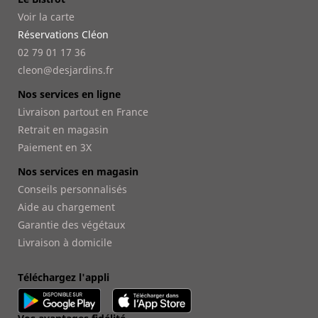
Voir la carte
Réservations Cléon
02 79 01 17 36
cleon@desjardins.fr
Nos services en ligne
Livraison partout en France
Retrait en magasin
Paiement en 3X
Nos services en magasin
Conseils personnalisés
Aide au chargement
Garantie des végétaux
Livraison à domicile
Téléchargez l'appli