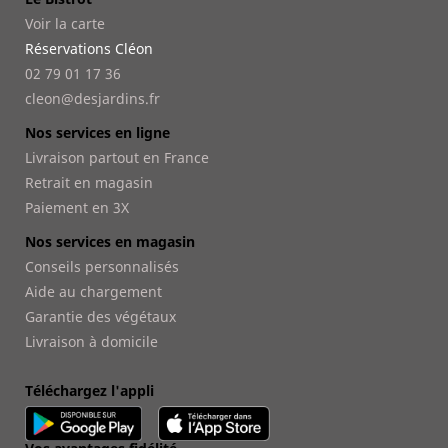
Voir la carte
Réservations Cléon
02 79 01 17 36
cleon@desjardins.fr
Nos services en ligne
Livraison partout en France
Retrait en magasin
Paiement en 3X
Nos services en magasin
Conseils personnalisés
Aide au chargement
Garantie des végétaux
Livraison à domicile
Téléchargez l'appli