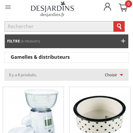
0

FILTRE
(8 PRODUITS)
Gamelles & distributeurs

Il y a 8 produits.
Choisir