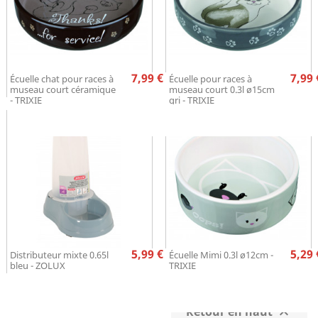
Prix
Pr
7,99 €
7,99 
Écuelle chat pour races à
Écuelle pour races à
museau court céramique
museau court 0.3l ø15cm
- TRIXIE
gri - TRIXIE
Prix
Pr
5,99 €
5,29 
Distributeur mixte 0.65l
Écuelle Mimi 0.3l ø12cm -
bleu - ZOLUX
TRIXIE
Retour en haut
