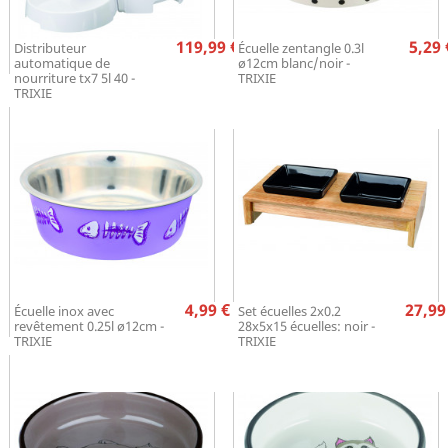
Prix
Pr
119,99 €
5,29 
Distributeur
Écuelle zentangle 0.3l
automatique de
ø12cm blanc/noir -
nourriture tx7 5l 40 -
TRIXIE
TRIXIE
Prix
Pr
4,99 €
27,99
Écuelle inox avec
Set écuelles 2x0.2
revêtement 0.25l ø12cm -
28x5x15 écuelles: noir -
TRIXIE
TRIXIE