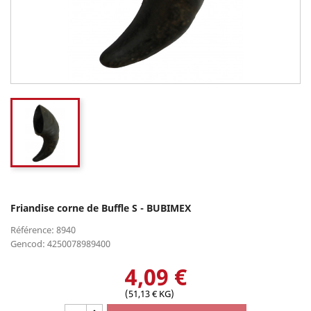
Friandise corne de Buffle S - BUBIMEX
Référence: 8940
Gencod: 4250078989400
4,09 €
(51,13 € KG)