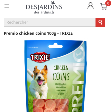
0

Premio chicken coins 100g - TRIXIE