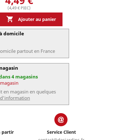
4,49 €
(4,49 € PIEC)

Ajouter au panier
à domicile
domicile partout en France
 magasin
 dans 4 magasins
 magasin
uit en magasin en quelques
 d'information
 partir
Service Client
contact@desjardins.fr