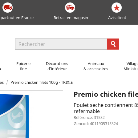
 partout en France
Retrait en magasin
Avis client
Epicerie
Décorations
Animaux
Villag
n
fine
d'intérieur
& accessoires
Miniatu
es
Premio chicken filets 100g - TRIXIE
Premio chicken file
Poulet seche contiennent 8
refermable
Référence: 31532
Gencod: 4011905315324