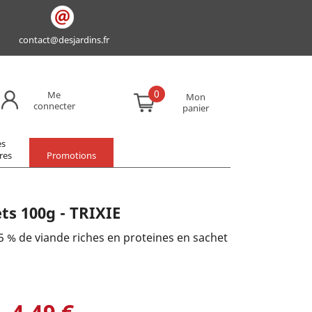
contact@desjardins.fr
0
Me
Mon
connecter
panier
es
res
Promotions
ts 100g - TRIXIE
5 % de viande riches en proteines en sachet