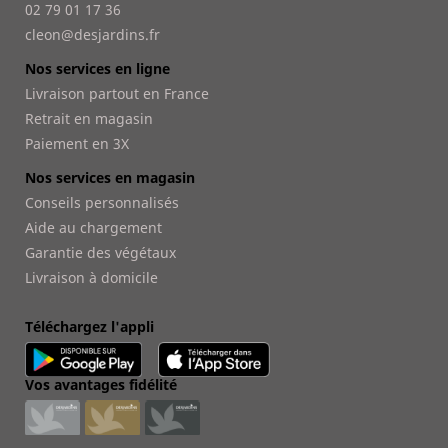
02 79 01 17 36
cleon@desjardins.fr
Nos services en ligne
Livraison partout en France
Retrait en magasin
Paiement en 3X
Nos services en magasin
Conseils personnalisés
Aide au chargement
Garantie des végétaux
Livraison à domicile
Téléchargez l'appli
Vos avantages fidélité