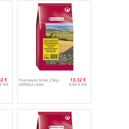
Prix
Prix
32 €
13,32 €
Tournesols Stries 2.5Kg -
Aperçu rapide

 € KG
4,66 € KG
VERSELE LAGA