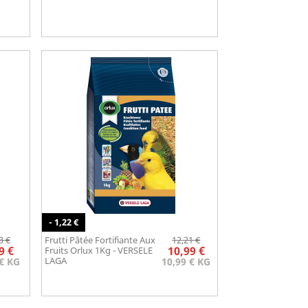
- 1,22 €
Prix
Prix
Prix
Prix
3 €
Frutti Pâtée Fortifiante Aux
12,21 €
Aperçu rapide
de

de
9 €
10,99 €
Fruits Orlux 1Kg - VERSELE
base
base
LAGA
 € KG
10,99 € KG