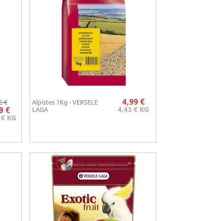
Prix
Prix
Prix
4,99 €
6 €
Alpistes 1Kg - VERSELE
Aperçu rapide
de

9 €
4,43 € KG
LAGA
base
 € KG