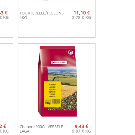
Prix
Prix
43 €
11,10 €
TOURTERELLE/PIGEONS
Aperçu rapide

 € KG
2,78 € KG
4KG
Prix
Prix
2 €
9,43 €
Chanvre 900G - VERSELE
Aperçu rapide

 € KG
9,87 € KG
LAGA