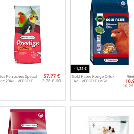
- 1,22 €
Prix
57,77 €
es Perruches Spécial
Gold Pâtée Rouge Orlux
12,
Aperçu rapide
Aperçu rapide


2,78 € KG
10,
ige 20Kg - VERSELE
1Kg - VERSELE LAGA
10,29