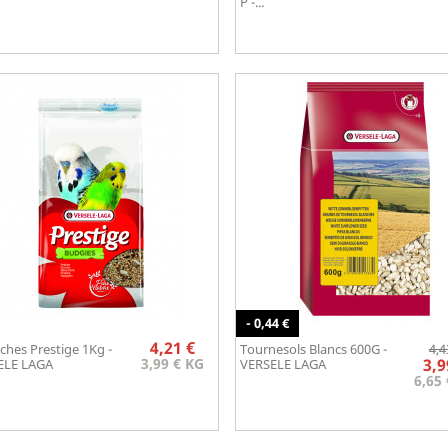
P -...
- 0,44 €
Prix
4,21 €
ches Prestige 1Kg -
Tournesols Blancs 600G -
4,4
Aperçu rapide
Aperçu rapide


3,99 € KG
3,9
ELE LAGA
VERSELE LAGA
6,65