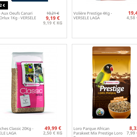
2 €
Prix
Prix
19,
 Aux Oeufs Canari
10,21 €
Volière Prestige 4Kg -
Aperçu rapide
Aperçu rapide

de

9,19 €
4,58
Orlux 1Kg - VERSELE
VERSELE LAGA
base
9,19 € KG
Prix
49,99 €
8,3
ches Classic 20Kg -
Loro Parque African
Aperçu rapide
Aperçu rapide


2,50 € KG
7,99
ELE LAGA
Parakeet Mix Prestige Loro