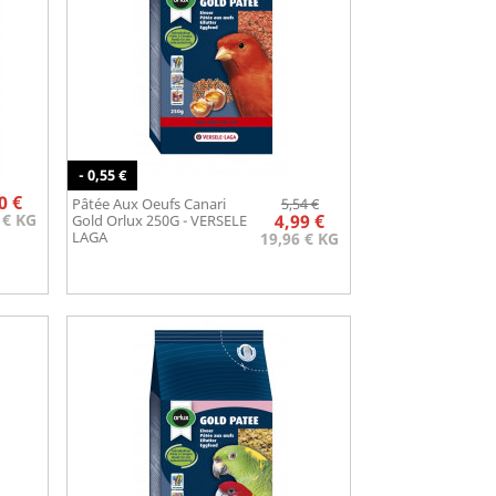
- 0,55 €
Prix
Prix
Prix
0 €
Pâtée Aux Oeufs Canari
5,54 €
Aperçu rapide

de
 € KG
4,99 €
Gold Orlux 250G - VERSELE
base
LAGA
19,96 € KG