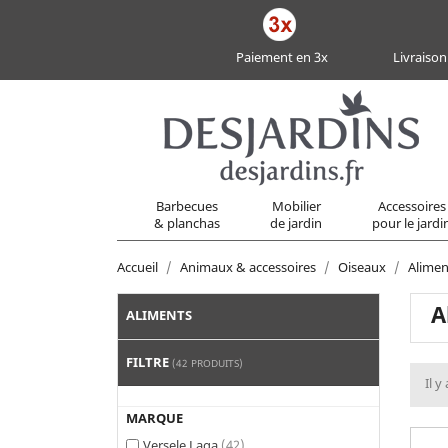
Paiement en 3x
Livraison
Barbecues
Mobilier
Accessoires
& planchas
de jardin
pour le jardi
Accueil
Animaux & accessoires
Oiseaux
Alimen
A
ALIMENTS
FILTRE
(42 PRODUITS)
Il y
MARQUE
Versele Laga
(42)