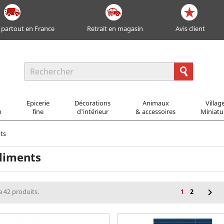
 partout en France
Retrait en magasin
Avis client
Epicerie
Décorations
Animaux
Villag
n
fine
d'intérieur
& accessoires
Miniatu
ts
liments

 a 42 produits.
1
2