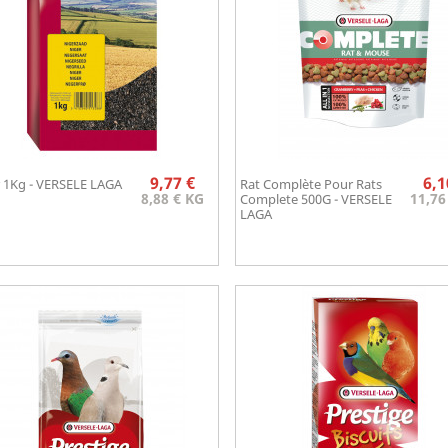
Prix
9,77 €
6,1
 1Kg - VERSELE LAGA
Rat Complète Pour Rats
Aperçu rapide
Aperçu rapide


8,88 € KG
11,76
Complete 500G - VERSELE
LAGA