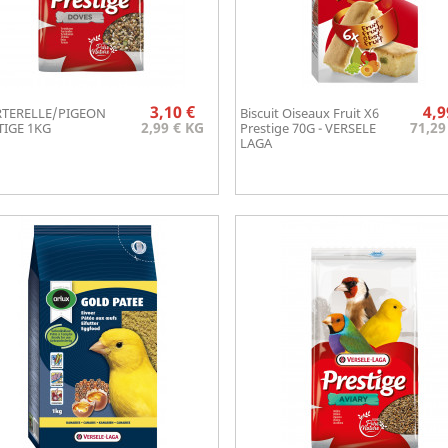
Prix
3,10 €
4,9
TERELLE/PIGEON
Biscuit Oiseaux Fruit X6
Aperçu rapide
Aperçu rapide


2,99 € KG
71,29
TIGE 1KG
Prestige 70G - VERSELE
LAGA