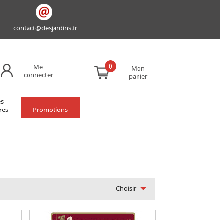
contact@desjardins.fr
0
Me
Mon
connecter
panier
es
res
Promotions

Choisir