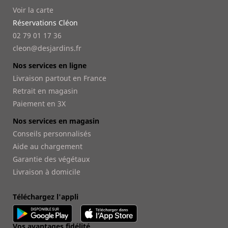
Voir la carte
Réservations Cléon
02 79 01 17 36
cleon@desjardins.fr
Nos services en ligne
Livraison partout en France
Retrait en magasin
Paiement en 3X
Nos services en magasin
Conseils personnalisés
Aide au chargement
Garantie des végétaux
Livraison à domicile
Téléchargez l'appli
Vos avantages fidélité