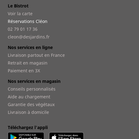
Le Bistrot
Voir la carte
Réservations Cléon
02 79 01 17 36
cleon@desjardins.fr
Nos services en ligne
Livraison partout en France
Retrait en magasin
Paiement en 3X
Nos services en magasin
Conseils personnalisés
Aide au chargement
Garantie des végétaux
Livraison à domicile
Téléchargez l'appli