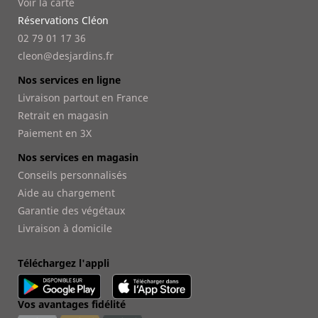
Voir la carte
Réservations Cléon
02 79 01 17 36
cleon@desjardins.fr
Nos services en ligne
Livraison partout en France
Retrait en magasin
Paiement en 3X
Nos services en magasin
Conseils personnalisés
Aide au chargement
Garantie des végétaux
Livraison à domicile
Téléchargez l'appli
Vos avantages fidélité