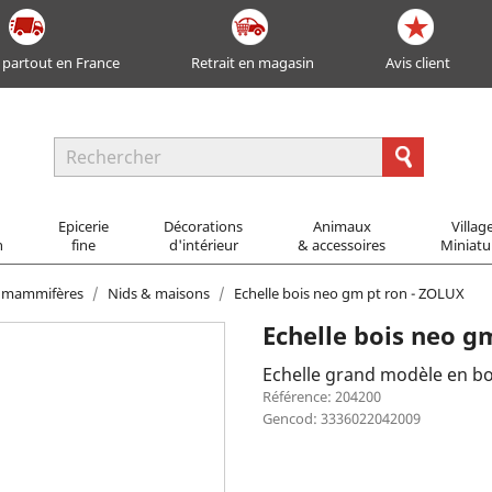
 partout en France
Retrait en magasin
Avis client
Epicerie
Décorations
Animaux
Villag
n
fine
d'intérieur
& accessoires
Miniatu
s mammifères
Nids & maisons
Echelle bois neo gm pt ron - ZOLUX
Echelle bois neo g
Echelle grand modèle en bo
Référence: 204200
Gencod: 3336022042009