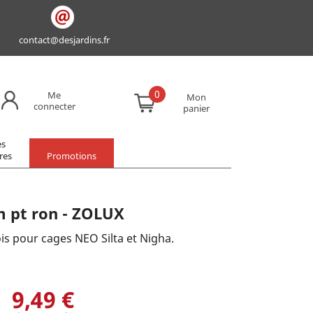
contact@desjardins.fr
0
Me
Mon
connecter
panier
es
res
Promotions
m pt ron - ZOLUX
is pour cages NEO Silta et Nigha.
9,49 €