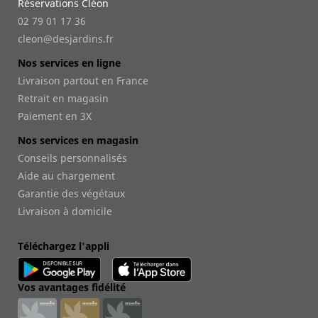
Réservations Cléon
02 79 01 17 36
cleon@desjardins.fr
Nos services en ligne
Livraison partout en France
Retrait en magasin
Paiement en 3X
Nos services en magasin
Conseils personnalisés
Aide au chargement
Garantie des végétaux
Livraison à domicile
Téléchargez l'appli
Vos avantages fidélité