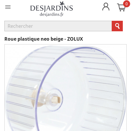
0

Roue plastique neo beige - ZOLUX