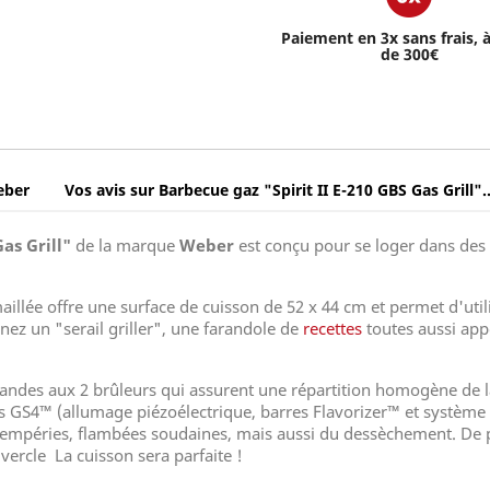
Paiement en 3x sans frais, à
de 300€
eber
Vos avis sur Barbecue gaz "Spirit II E-210 GBS Gas Grill"..
as Grill"
de la marque
Weber
est conçu pour se loger dans des e
aillée offre une surface de cuisson de 52 x 44 cm et permet d'ut
enez un "serail griller", une farandole de
recettes
toutes aussi app
mandes aux 2 brûleurs qui assurent une répartition homogène de la
 GS4™ (allumage piézoélectrique, barres Flavorizer™ et système d
tempéries, flambées soudaines, mais aussi du dessèchement. De p
ercle La cuisson sera parfaite !