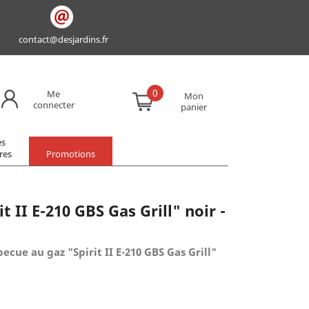
contact@desjardins.fr
0
Me
Mon
connecter
panier
es
res
Promotions
t II E-210 GBS Gas Grill" noir -
ecue au gaz "Spirit II E-210 GBS Gas Grill"