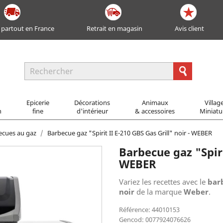
 partout en France
Retrait en magasin
Avis client
Epicerie
Décorations
Animaux
Villag
n
fine
d'intérieur
& accessoires
Miniatu
ecues au gaz
Barbecue gaz "Spirit II E-210 GBS Gas Grill" noir - WEBER
Barbecue gaz "Spiri
WEBER
Variez les recettes avec le
barb
noir
de la marque
Weber
.
Référence: 44010153
Gencod: 0077924076626