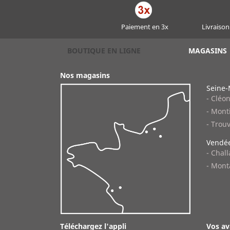
Paiement en 3x
Livraison
BOUTIQUE EN LIGNE
MAGASINS
Nos magasins
Seine-
- Cléo
- Monti
- Trouv
Vendée
- Chal
- Mont
Téléchargez l'appli
Vos av