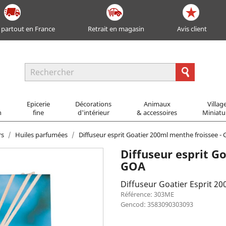
 partout en France
Retrait en magasin
Avis client
Epicerie
Décorations
Animaux
Villag
n
fine
d'intérieur
& accessoires
Miniatu
rs
Huiles parfumées
Diffuseur esprit Goatier 200ml menthe froissee -
Diffuseur esprit G
GOA
Diffuseur Goatier Esprit 20
Référence: 303ME
Gencod: 3583090303093