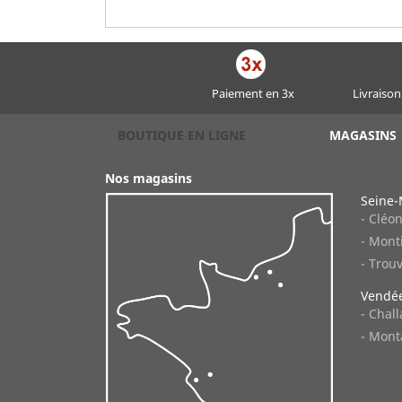
Paiement en 3x
Livraison
BOUTIQUE EN LIGNE
MAGASINS
Nos magasins
Seine-
- Cléo
- Monti
- Trouv
Vendée
- Chal
- Mont