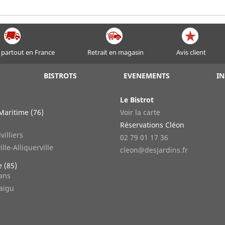
 partout en France
Retrait en magasin
Avis client
BISTROTS
EVENEMENTS
IN
Le Bistrot
Maritime (76)
Voir la carte
n
Réservations Cléon
villiers
02 79 01 17 36
ille-Alliquerville
cleon@desjardins.fr
 (85)
lans
aigu