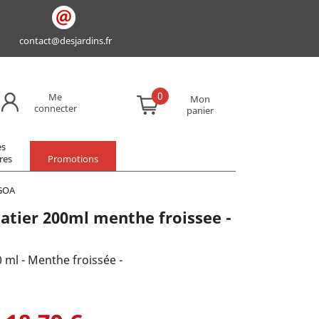
contact@desjardins.fr
0
Me
Mon
connecter
panier
es
res
Promotions
 GOA
oatier 200ml menthe froissee -
0 ml - Menthe froissée -