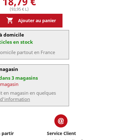
18,79 €
(93,95 € L)

Ajouter au panier
à domicile
ticles en stock
domicile partout en France
 magasin
 dans 3 magasins
 magasin
uit en magasin en quelques
 d'information
 partir
Service Client