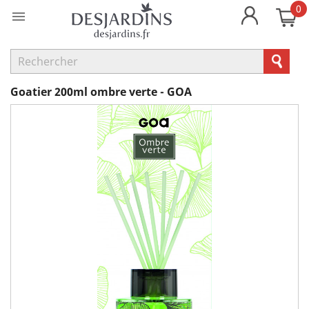
0

Goatier 200ml ombre verte - GOA