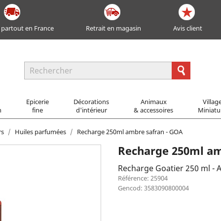
 partout en France
Retrait en magasin
Avis client
Epicerie
Décorations
Animaux
Villag
n
fine
d'intérieur
& accessoires
Miniatu
rs
Huiles parfumées
Recharge 250ml ambre safran - GOA
Recharge 250ml am
Recharge Goatier 250 ml - A
Référence: 25904
Gencod: 3583090800004