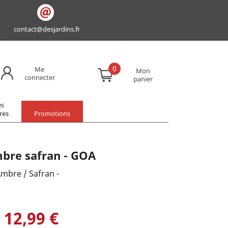
contact@desjardins.fr
0
Me
Mon
connecter
panier
es
res
Promotions
bre safran - GOA
mbre / Safran -
12,99 €