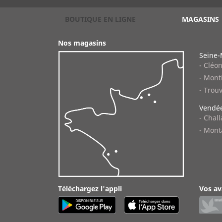
BOUTIQUE EN LIGNE
MAGASINS
Nos magasins
Seine-
- Cléo
- Monti
- Trouv
Vendée
- Chal
- Mont
Téléchargez l'appli
Vos av