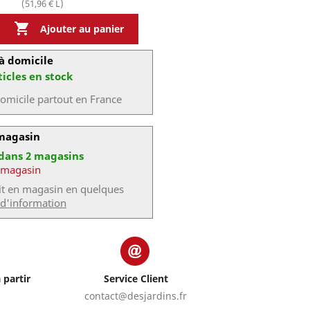
(51,96 € L)

Ajouter au panier
à domicile
ticles en stock
domicile partout en France
 magasin
 dans 2 magasins
 magasin
uit en magasin en quelques
 d'information
 partir
Service Client
contact@desjardins.fr