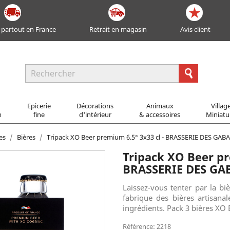
 partout en France
Retrait en magasin
Avis client
Epicerie
Décorations
Animaux
Villag
n
fine
d'intérieur
& accessoires
Miniatu
es
Bières
Tripack XO Beer premium 6.5° 3x33 cl - BRASSERIE DES GAB
Tripack XO Beer pr
BRASSERIE DES GA
Laissez-vous tenter par la b
fabrique des bières artisanal
ingrédients. Pack 3 bières XO 
Référence: 2218