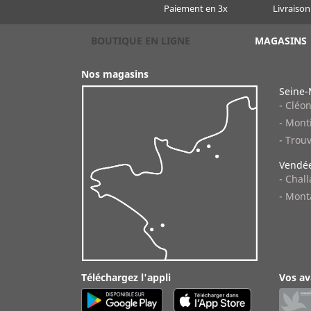
Paiement en 3x
Livraison
BOUTIQUE EN LIGNE
MAGASINS
Nos magasins
Seine-
- Cléo
- Monti
- Trouv
Vendée
- Chal
- Mont
Téléchargez l'appli
Vos av