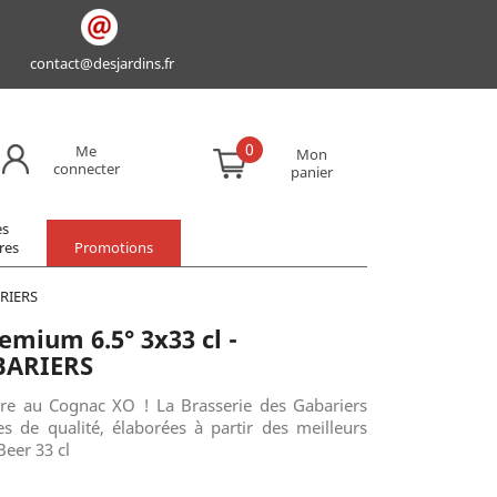
contact@desjardins.fr
0
Me
Mon
connecter
panier
es
res
Promotions
ARIERS
emium 6.5° 3x33 cl -
BARIERS
ière au Cognac XO ! La Brasserie des Gabariers
es de qualité, élaborées à partir des meilleurs
Beer 33 cl