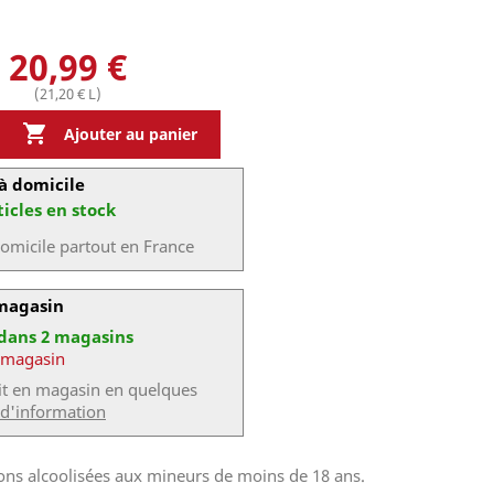
20,99 €
(21,20 € L)

Ajouter au panier
à domicile
ticles en stock
domicile partout en France
 magasin
 dans 2 magasins
 magasin
uit en magasin en quelques
 d'information
sons alcoolisées aux mineurs de moins de 18 ans.