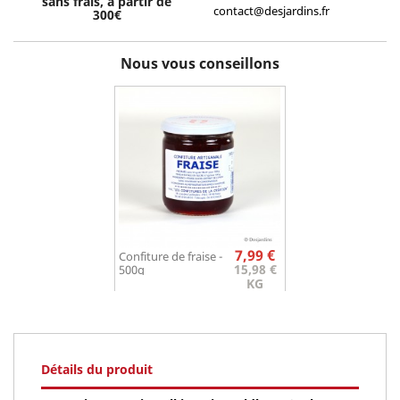
sans frais, à partir de
contact@desjardins.fr
300€
Nous vous conseillons
Prix
7,99 €
Confiture de fraise -
15,98 €
500g
KG
Détails du produit