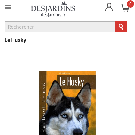
0

Le Husky