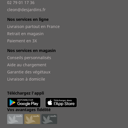
02 79 01 17 36
cleon@desjardins.fr
Nos services en ligne
Livraison partout en France
Retrait en magasin
Paiement en 3X
Nos services en magasin
Conseils personnalisés
Aide au chargement
Garantie des végétaux
Livraison à domicile
Téléchargez l'appli
Vos avantages fidélité