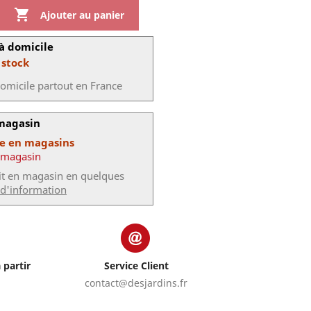

Ajouter au panier
à domicile
 stock
domicile partout en France
 magasin
le en magasins
 magasin
uit en magasin en quelques
 d'information
 partir
Service Client
contact@desjardins.fr