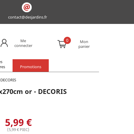
contact@desjardins.fr
0
Me
Mon
connecter
panier
es
res
Promotions
- DECORIS
3x270cm or - DECORIS
5,99 €
(5,99 € PIEC)