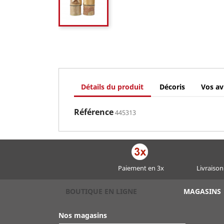
Détails du produit
Décoris
Vos av
Référence
445313
Paiement en 3x
Livraison
BOUTIQUE EN LIGNE
MAGASINS
Nos magasins