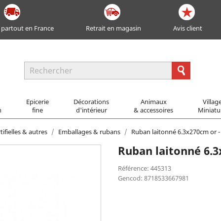
 partout en France
Retrait en magasin
Avis client
Epicerie
Décorations
Animaux
Villag
n
fine
d'intérieur
& accessoires
Miniatu
ifielles & autres
Emballages & rubans
Ruban laitonné 6.3x270cm or 
Ruban laitonné 6.
Référence: 445313
Gencod: 8718533667981