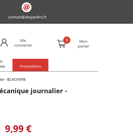
contact@desjardins.fr
0
Me
Mon
connecter
panier
es
res
Promotions
ier - BLACHERE
anique journalier -
9,99 €