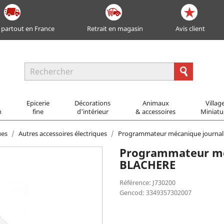
 partout en France
Retrait en magasin
Avis client
Epicerie
Décorations
Animaux
Villag
n
fine
d'intérieur
& accessoires
Miniatu
ues
Autres accessoires électriques
Programmateur mécanique journal
Programmateur méc
BLACHERE
Référence: J730200
Gencod: 3349357302007