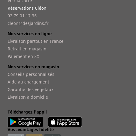
Voir la carte
Réservations Cléon
02 79 01 17 36
cleon@desjardins.fr
Nos services en ligne
Livraison partout en France
Retrait en magasin
Paiement en 3X
Nos services en magasin
Conseils personnalisés
Aide au chargement
Garantie des végétaux
Livraison à domicile
Téléchargez l'appli
Vos avantages fidélité