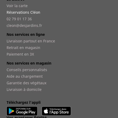
Voir la carte
Réservations Cléon
02 79 01 17 36
cleon@desjardins.fr
Nos services en ligne
Livraison partout en France
Retrait en magasin
Paiement en 3X
Nos services en magasin
Conseils personnalisés
Aide au chargement
Garantie des végétaux
Livraison à domicile
Téléchargez l'appli
Vos avantages fidélité