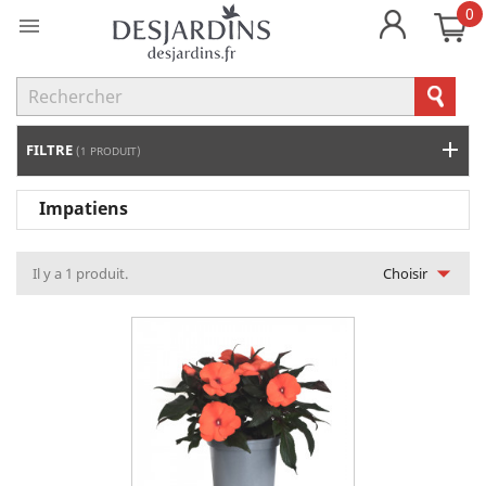
0

FILTRE
(1 PRODUIT)
Impatiens

Il y a 1 produit.
Choisir