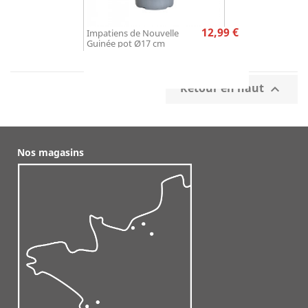
Prix
12,99 €
Impatiens de Nouvelle
Guinée pot Ø17 cm
Retour en haut

Nos magasins