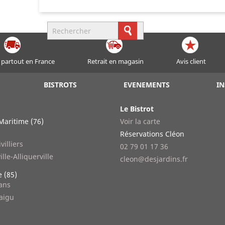
 partout en France
Retrait en magasin
Avis client
BISTROTS
EVENEMENTS
IN
Le Bistrot
Maritime (76)
Voir la carte
n
Réservations Cléon
villiers
02 79 01 17 36
ille-Alliquerville
cleon@desjardins.fr
 (85)
lans
aigu