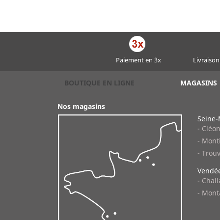
Paiement en 3x
Livraison
BOUTIQUE EN LIGNE
MAGASINS
Nos magasins
Seine-
- Cléo
- Monti
- Trouv
Vendée
- Chal
- Mont