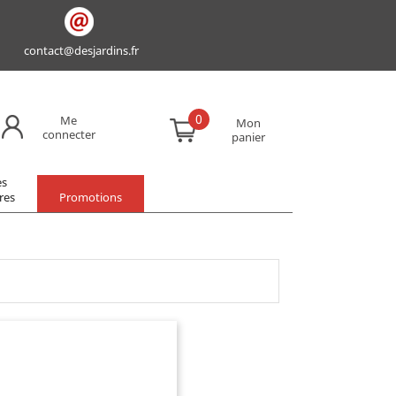
contact@desjardins.fr
0
Me
Mon
connecter
panier
es
res
Promotions