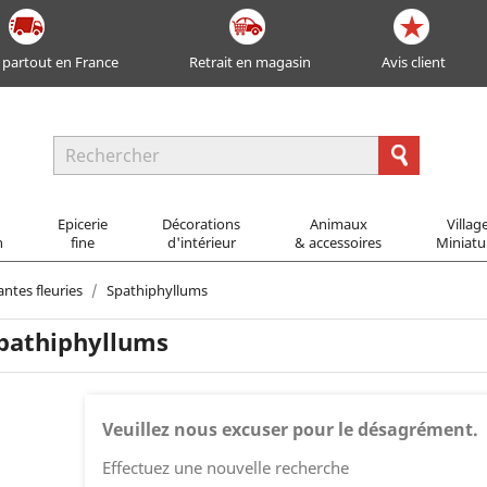
 partout en France
Retrait en magasin
Avis client
Epicerie
Décorations
Animaux
Villag
n
fine
d'intérieur
& accessoires
Miniatu
antes fleuries
Spathiphyllums
pathiphyllums
Veuillez nous excuser pour le désagrément.
Effectuez une nouvelle recherche