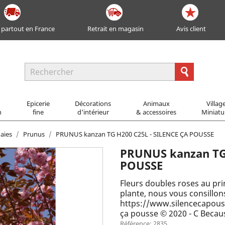
 partout en France
Retrait en magasin
Avis client
Epicerie
Décorations
Animaux
Villag
n
fine
d'intérieur
& accessoires
Miniatu
aies
Prunus
PRUNUS kanzan TG H200 C25L - SILENCE ÇA POUSSE
PRUNUS kanzan TG 
POUSSE
Fleurs doubles roses au pri
plante, nous vous consillons 
https://www.silencecapousse
ça pousse © 2020 - C Becaus
Référence: 2835