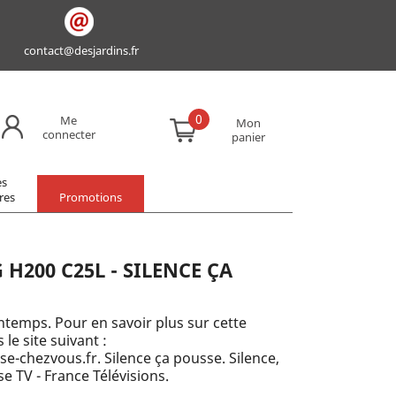
contact@desjardins.fr
0
Me
Mon
connecter
panier
es
res
Promotions
H200 C25L - SILENCE ÇA
ntemps. Pour en savoir plus sur cette
le site suivant :
-chezvous.fr. Silence ça pousse. Silence,
e TV - France Télévisions.