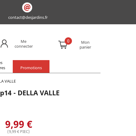
contact@desjardins.fr
0
Me
Mon
connecter
panier
es
res
Promotions
LLA VALLE
 p14 - DELLA VALLE
9,99 €
(9,99 € PIEC)