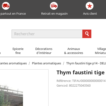
 partout en France
Retrait en magasin
Avis client
Epicerie
Décorations
Animaux
Villag
n
fine
d'intérieur
& accessoires
Miniatu
lantes aromatiques
Plantes aromatiques
Thym faustini tige p14 - DE
Thym faustini tige
Référence: TIFAU000000000000014
Gencod: 8022275043560