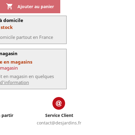

Ajouter au panier
à domicile
 stock
domicile partout en France
 magasin
le en magasins
 magasin
uit en magasin en quelques
 d'information
 partir
Service Client
contact@desjardins.fr