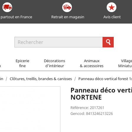
 partout en France
Retrait en magasin
Avis client
Epicerie
Décorations
Animaux
Villag
n
fine
d'intérieur
& accessoires
Miniatu
in
Clôtures, treillis, brandes & canisses
Panneau déco vertical forest 
Panneau déco verti
NORTENE
Référence: 2017261
Gencod: 8413246213226