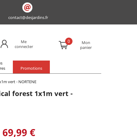
contact@desjardins.fr
0
Me
Mon
connecter
panier
es
res
Promotions
1x1m vert - NORTENE
cal forest 1x1m vert -
69,99 €