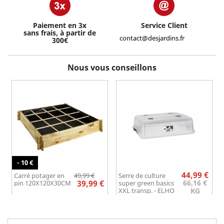
Paiement en 3x
Service Client
sans frais, à partir de
contact@desjardins.fr
300€
Nous vous conseillons
- 10 €
Prix
Prix
Prix
44,99 €
Carré potager en
49,99 €
Serre de culture
de
39,99 €
66,16 €
pin 120X120X30CM
super green basics
base
XXL transp. - ELHO
KG