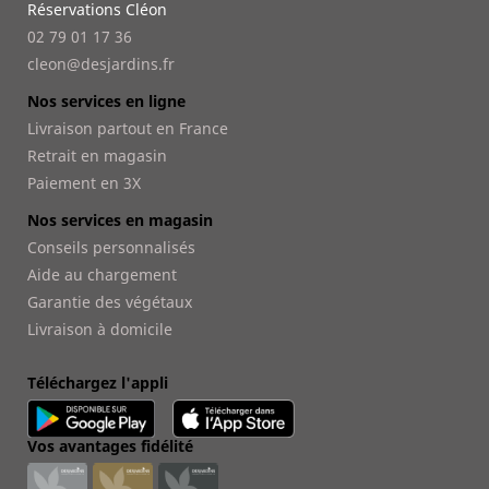
Réservations Cléon
02 79 01 17 36
cleon@desjardins.fr
Nos services en ligne
Livraison partout en France
Retrait en magasin
Paiement en 3X
Nos services en magasin
Conseils personnalisés
Aide au chargement
Garantie des végétaux
Livraison à domicile
Téléchargez l'appli
Vos avantages fidélité