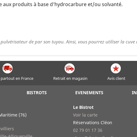
ce aux produits à base d'hydrocarbure et/ou solvanté.
ulvérisateur de par son tuyau. Ainsi, vous pourrez utiliser la cuve
 partout en France
Retrait en magasin
Avis client
BISTROTS
EVENEMENTS
IN
Le Bistrot
Maritime (76)
Voir la carte
n
Réservations Cléon
villiers
02 79 01 17 36
ille-Alliquerville