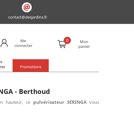
contact@desjardins.fr
0
Me
Mon
connecter
panier
es
res
Promotions
INGA - Berthoud
 en hauteur, ce
pulvérisateur SERINGA
vous