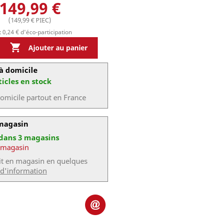
149,99 €
(149,99 € PIEC)
 0,24 € d'éco-participation

Ajouter au panier
à domicile
ticles en stock
domicile partout en France
 magasin
 dans 3 magasins
 magasin
uit en magasin en quelques
 d'information