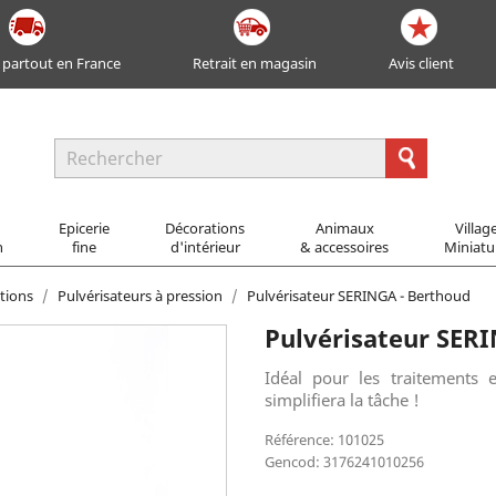
 partout en France
Retrait en magasin
Avis client
Epicerie
Décorations
Animaux
Villag
n
fine
d'intérieur
& accessoires
Miniatu
tions
Pulvérisateurs à pression
Pulvérisateur SERINGA - Berthoud
Pulvérisateur SER
Idéal pour les traitements
simplifiera la tâche !
Référence: 101025
Gencod: 3176241010256