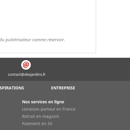
 du pulvérisateur comme réservoir.
contact@desjardins.fr
SPIRATIONS
ENTREPRISE
Nos services en ligne
Livraison partout en France
Retrait en magasin
Paiement en 3X