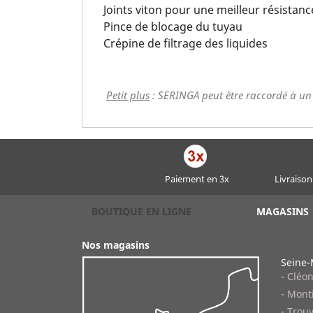
Joints viton pour une meilleur résistan
Pince de blocage du tuyau
Crépine de filtrage des liquides
Petit plus
: SERINGA peut être raccordé à un p
Paiement en 3x
Livraison
BOUTIQUE EN LIGNE
MAGASINS
Nos magasins
Seine-
- Cléo
- Monti
- Trouv