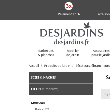
Paiement en 3x
Livraison
Barbecues
Mobilier
Accessoires
& planchas
de jardin
pour le jardi
Accueil
Produits de jardin
Sécateurs, ébrancheurs 
S
SCIES & HACHES
FILTRE
(2 PRODUITS)
Il y
MARQUE
Bahco
(2)