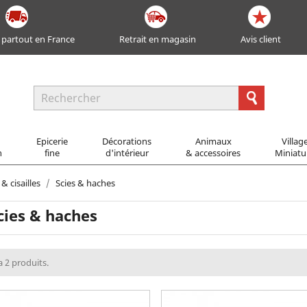
 partout en France
Retrait en magasin
Avis client
Epicerie
Décorations
Animaux
Villag
n
fine
d'intérieur
& accessoires
Miniatu
& cisailles
Scies & haches
cies & haches
 a 2 produits.