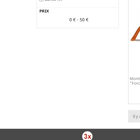
PRIX
0 € - 50 €
Montu
"Forc
Il y