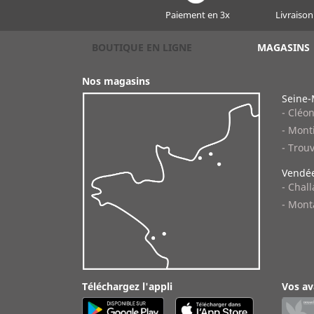
Paiement en 3x
Livraison
BOUTIQUE EN LIGNE
MAGASINS
Nos magasins
Seine-
- Cléo
- Monti
- Trouv
Vendée
- Chal
- Mont
Téléchargez l'appli
Vos av