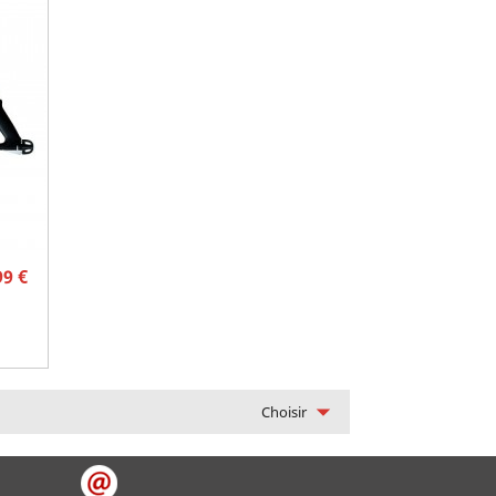
Prix
99 €

Choisir