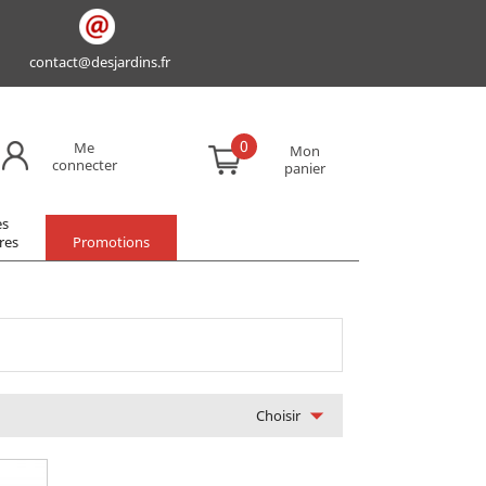
contact@desjardins.fr
0
Me
Mon
connecter
panier
es
res
Promotions

Choisir