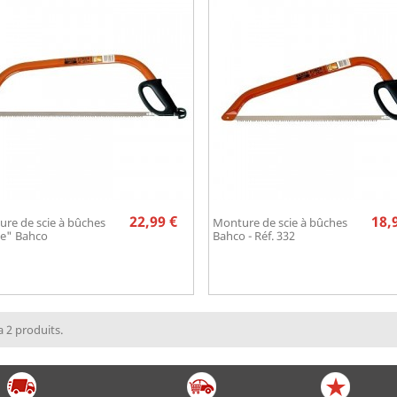
Prix
22,99 €
18,
re de scie à bûches
Monture de scie à bûches
Aperçu rapide
Aperçu rapide


e" Bahco
Bahco - Réf. 332
 a 2 produits.