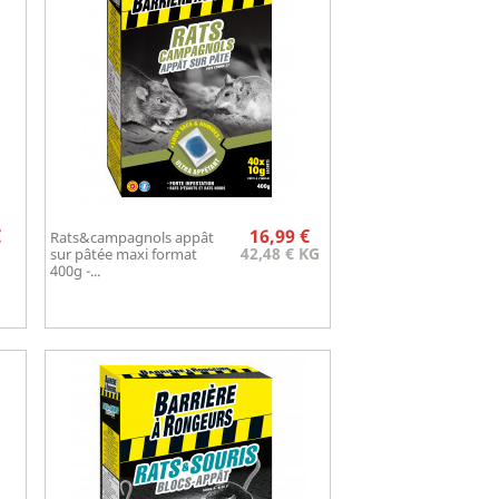
ix
Prix
€
16,99 €
Rats&campagnols appât
Aperçu rapide

42,48 € KG
sur pâtée maxi format
400g -...