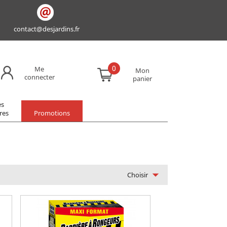
contact@desjardins.fr
0
Me
Mon
connecter
panier
es
res
Promotions

Choisir