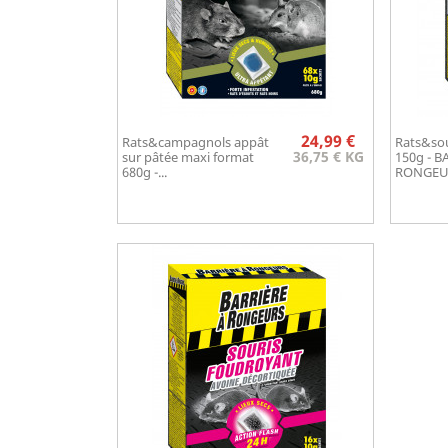
Prix
24,99 €
Rats&campagnols appât
Rats&sou
Aperçu rapide

36,75 € KG
sur pâtée maxi format
150g - B
680g -...
RONGEU