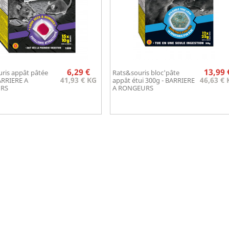
Prix
Pr
6,29 €
13,99 
ris appât pâtée
Rats&souris bloc'pâte
Aperçu rapide
Aperçu rapide


41,93 € KG
46,63 € 
ARRIERE A
appât étui 300g - BARRIERE
RS
A RONGEURS