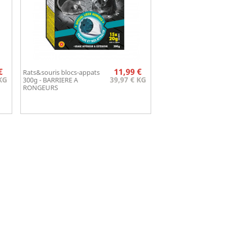
ix
Prix
€
11,99 €
Rats&souris blocs-appats
Aperçu rapide

KG
39,97 € KG
300g - BARRIERE A
RONGEURS