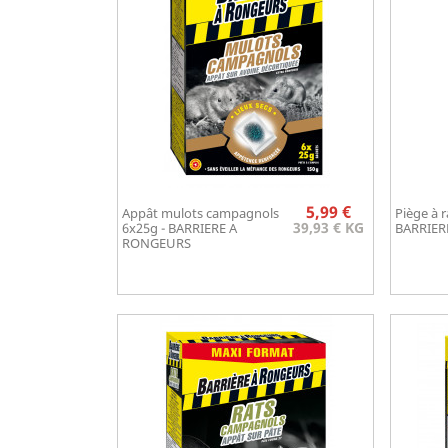
Prix
5,99 €
Appât mulots campagnols
Piège à r
Aperçu rapide

39,93 € KG
6x25g - BARRIERE A
BARRIER
RONGEURS