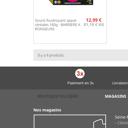
Prix
12,99 €
Souris foudroyant appat
Aperçu rapide

81,19 € KG
céréales 160g - BARRIERE A
RONGEURS
Il y a 9 produits.
Paiement en 3x
Livraison
BOUTIQUE EN LIGNE
MAGASINS
Nos magasins
Seine-
- Cléo