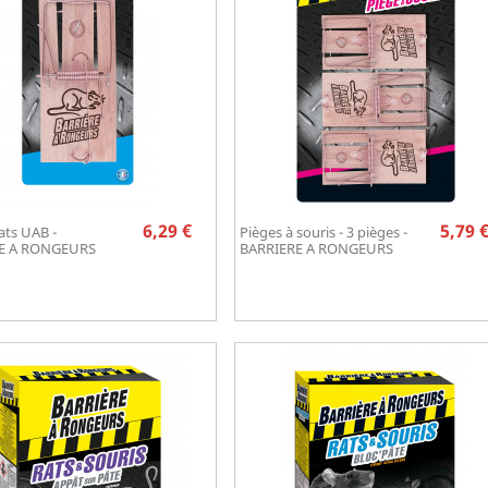
Prix
Pr
6,29 €
5,79 
ats UAB -
Pièges à souris - 3 pièges -
Aperçu rapide
Aperçu rapide


E A RONGEURS
BARRIERE A RONGEURS