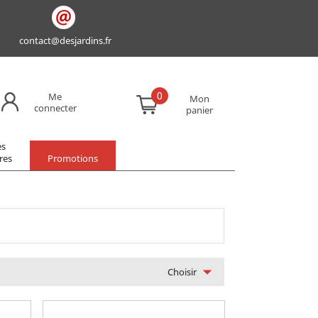
contact@desjardins.fr
0
Me
Mon
connecter
panier
es
res
Promotions

Choisir