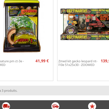
Prix
41,99 €
139,
reature pm ct-3e -
Zmed kit gecko leopard nt-
Aperçu rapide
Aperçu rapide


MED
l10e 51x25x30 - ZOOMED
 a 3 produits.