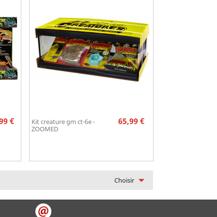
Prix
Prix
99 €
65,99 €
Kit creature gm ct-6e -
Aperçu rapide

ZOOMED

Choisir