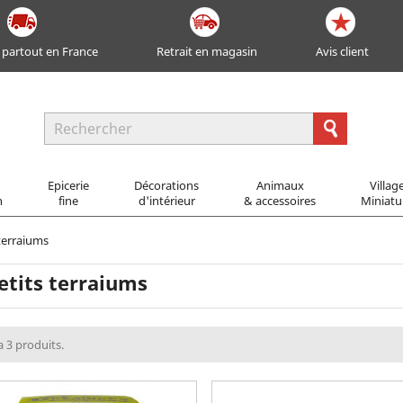
 partout en France
Retrait en magasin
Avis client
Epicerie
Décorations
Animaux
Villag
n
fine
d'intérieur
& accessoires
Miniatu
 terraiums
etits terraiums
 a 3 produits.