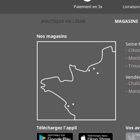
Paiement en 3x
Livraison
BOUTIQUE EN LIGNE
MAGASINS
Nos magasins
Seine-
- Cléo
- Monti
- Trouv
Vendée
- Chal
- Mont
Téléchargez l'appli
Vos av