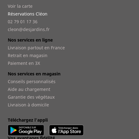
Voir la carte
Réservations Cléon
02 79 01 17 36
cleon@desjardins.fr
Nos services en ligne
Livraison partout en France
Retrait en magasin
Paiement en 3X
Nos services en magasin
Conseils personnalisés
Aide au chargement
Garantie des végétaux
Livraison à domicile
Téléchargez l'appli
Vos avantages fidélité