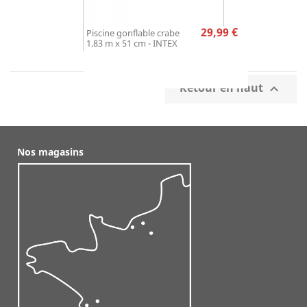
Prix
29,99 €
Piscine gonflable crabe
1,83 m x 51 cm - INTEX
Retour en haut

Nos magasins